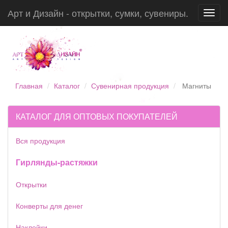
Арт и Дизайн - открытки, сумки, сувениры.
Toggl
navig
Главная
Каталог
Сувенирная продукция
Магниты
КАТАЛОГ ДЛЯ ОПТОВЫХ ПОКУПАТЕЛЕЙ
Вся продукция
Гирлянды-растяжки
Открытки
Конверты для денег
Наклейки