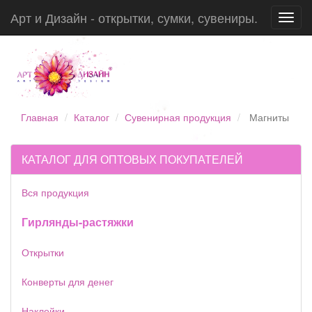
Арт и Дизайн - открытки, сумки, сувениры.
Toggl
navig
Главная
Каталог
Сувенирная продукция
Магниты
КАТАЛОГ ДЛЯ ОПТОВЫХ ПОКУПАТЕЛЕЙ
Вся продукция
Гирлянды-растяжки
Открытки
Конверты для денег
Наклейки